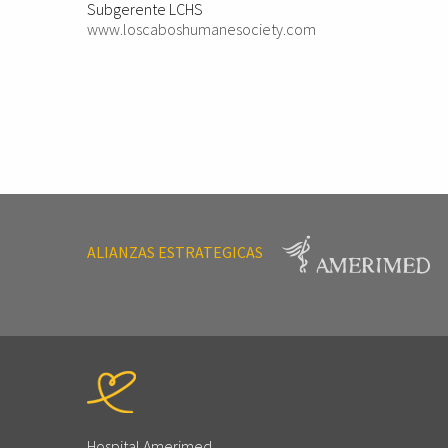
Subgerente LCHS
www.loscaboshumanesociety.com
ALIANZAS ESTRATEGICAS
Hospital Amerimed