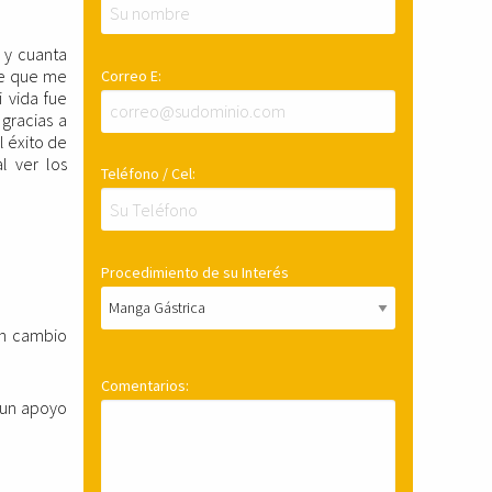
s y cuanta
de que me
Correo E:
 vida fue
gracias a
l éxito de
l ver los
Teléfono / Cel:
Procedimiento de su Interés
un cambio
Comentarios:
 un apoyo