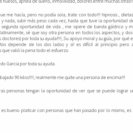
 huesos, apnea de sueño, inmovilidad, dolores entre muchas otras!!
ue me hacía, pero no podía sola, trate con todo!!! hipnosis , dieta
 y nada, subir más peso cada vez, hasta que tuve la oportunidad 
a segunda oportunidad de vida , me opere de banda gástrico y mi
tinamente, sé que soy otra persona en todos los aspectos, y dos 
s doctores) por toda su ayuda!!!!, Su apoyo moral y su guía, por qué e
tos depende de los dos lados y si! es difícil al principio pero a
 que valió la pena todo el esfuerzo.
rdo Garcia por toda su ayuda.
 bajado 90 kilos!!!!, realmente me quite una persona de encima!!!
tras personas tengan la oportunidad de ver que se puede lograr 
e es bueno platicar con personas que han pasado por lo mismo, es