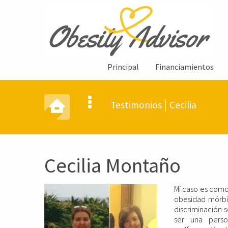
Principal
Financiamientos
|
Testimonios
Cecilia
Cecilia Montaño
Mi caso es com
obesidad mórbi
discriminación s
ser una perso