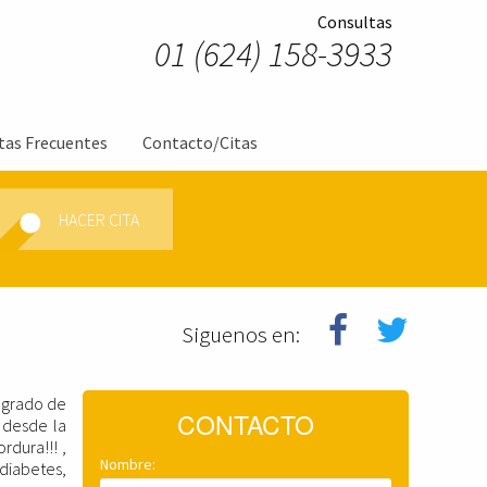
Consultas
01 (624) 158-3933
tas Frecuentes
Contacto/Citas
HACER CITA
Siguenos en:
 grado de
CONTACTO
 desde la
rdura!!! ,
Nombre:
iabetes,