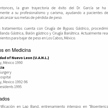
tonces, la gran trayectoria de éxito del Dr. García se ha 
lmente a su profesionalismo y carisma, ayudando a pacientes d
alcanzar sus metas de pérdida de peso.
s tratamientos cuenta con Cirugía de Bypass Gástrico, procedim
anda Gástrica, Balón gástrico y Cirugía Bariátrica. Actualmente rea
ientos para bajar de peso en Los Cabos, México.
os en Medicina
dad of Nuevo Leon (U.A.N.L.)
y, México 1990
cia
Surgery
Hospital
y, Mexico 1992-96
Residents 1995
ados
tificación en Lap Band, entrenamiento intensivo en "Bioenteric