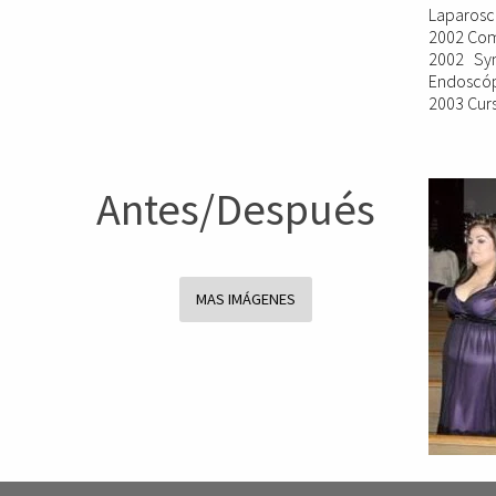
Laparosco
2002 Comu
2002 Sym
Endoscóp
2003 Cur
Antes/Después
MAS IMÁGENES