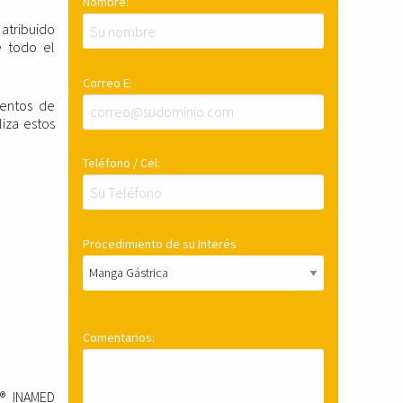
Nombre:
atribuido
e todo el
Correo E:
ientos de
liza estos
Teléfono / Cel:
Procedimiento de su Interés
Comentarios:
s® INAMED