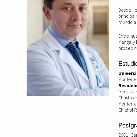
Desde en
principa
mundo a 
Entre su
Manga y B
procedim
Estudi
Universi
Monterre
Residen
General 
Christus 
Monterre
Chief of 
Postgr
2001 Cer